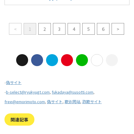
<
1
2
3
4
5
6
>
-
偽サイト
-
b-select@ryukyugt.com
,
fukadaya@susotti.com
,
free@emorimoto.com
,
偽サイト
,
欺诈网站
,
詐欺サイト
関連記事