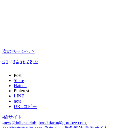
次のページへ >
<
1
2
3
4
5
6
7
8
9
>
Post
Share
Hatena
Pinterest
LINE
note
URLコピー
-
偽サイト
-
new@inlbest.club
,
hondafarm@gorobee.com
,