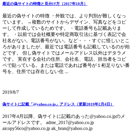
最近の偽サイトの特徴と見分け方（2017年10月）
最近の偽サイトの特徴 ・外観では、より判別が難しくなっ
ています。 →複数のサイトからデザイン、写真などをコピ
ーして作成しているためです。 ・電話番号も記載ありま
す。 ・以前では会社概要や特定商取引法に基づく表記で会
社名がない。電話番号がない。など・・・すぐに怪しいとこ
ろがありましたが、最近では電話番号も記載しているのが殆
どです。 但し偽サイトではメールアドレス以外はデタラメ
です。 実在する会社の住所、会社名、電話、担当者をコピ
ペで貼っている。または電話であれば番号が１桁足りない番
号を、住所では存在しない住 ...
2019/8/7
偽サイトに記載「@yahoo.co.jp」アドレス（更新2019年2月4日）
2017年4月以降、偽サイトに記載のあった@yahoo.co.jpのメ
ールアドレスです。 adme_2017@yahoo.co.jp
aicopy56co@yahoo.co.jp ak_bran@yahoo.co.jp