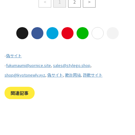
<
1
2
>
-
偽サイト
-
fukumaumi@uornice.site
,
sales@stylego.shop
,
shop@kyotonewly.xyz
,
偽サイト
,
欺诈网站
,
詐欺サイト
関連記事
2023/7/27
2022/1/11