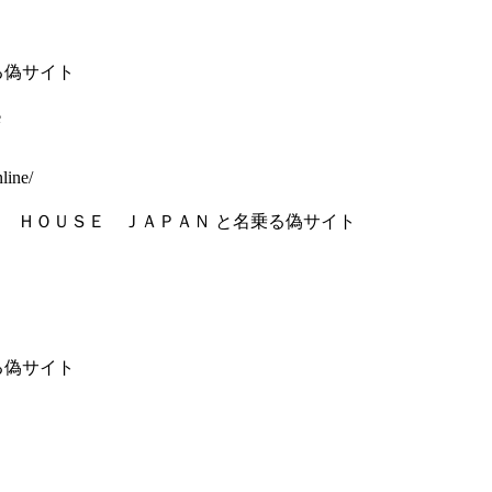
る偽サイト
e
nline/
 ＨＯＵＳＥ ＪＡＰＡＮ と名乗る偽サイト
る偽サイト