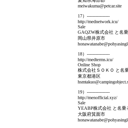
愛知県海部郡
meiwakuma@petcar.site
17）----------------
http://mednetwork.icu/
Sale
GAQZW株式会社 と名
岡山県井原市
honawatanabe@pohyasingle
18）----------------
http://medterms.icu/
Online Shop
株式会社ＳＯＫＯ と名
東京都港区
hsmtakuo@campingobject.s
19）----------------
http://menofficial.xyz/
Sale
YEABP株式会社 と名
大阪府箕面市
honawatanabe@pohyasingle