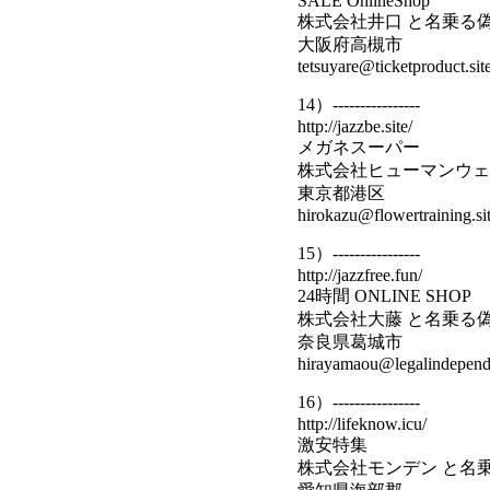
SALE OnlineShop
株式会社井口 と名乗る
大阪府高槻市
tetsuyare@ticketproduct.sit
14）----------------
http://jazzbe.site/
メガネスーパー
株式会社ヒューマンウェ
東京都港区
hirokazu@flowertraining.si
15）----------------
http://jazzfree.fun/
24時間 ONLINE SHOP
株式会社大藤 と名乗る
奈良県葛城市
hirayamaou@legalindepende
16）----------------
http://lifeknow.icu/
激安特集
株式会社モンデン と名