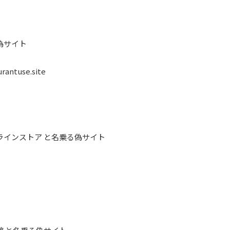
偽サイト
rantuse.site
ラインストア と名乗る偽サイト