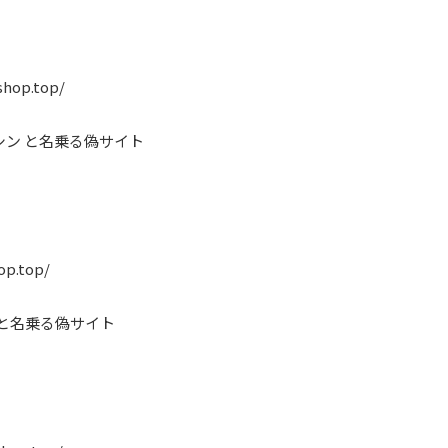
shop.top/
シン と名乗る偽サイト
op.top/
 と名乗る偽サイト