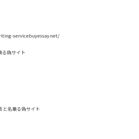
riting-servicebuyessay.net/
乗る偽サイト
館 と名乗る偽サイト