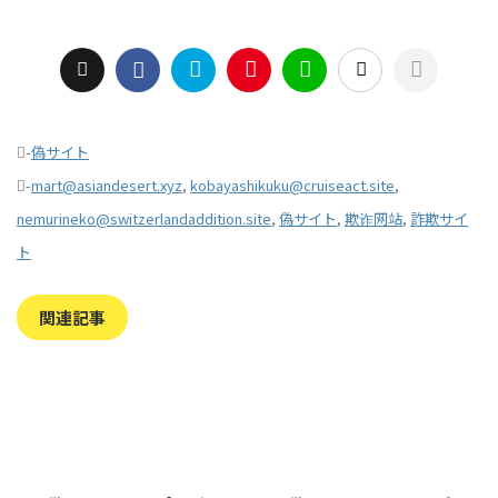
-
偽サイト
-
mart@asiandesert.xyz
,
kobayashikuku@cruiseact.site
,
nemurineko@switzerlandaddition.site
,
偽サイト
,
欺诈网站
,
詐欺サイ
ト
関連記事
2023/7/27
2022/1/11