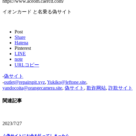
https://www.aceom.caercd.com/
イオンカード と名乗る偽サイト
Post
Share
Hatena
Pinterest
LINE
note
URLコピー
-
偽サイト
-
outlet@repairspit.xyz
,
Yukiko@leftone.site
,
yandocoita@orangecamera.site
,
偽サイト
,
欺诈网站
,
詐欺サイト
関連記事
2023/7/27
△偽サイトにお金を払ってしまったら