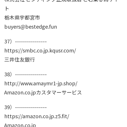
ト
栃木県宇都宮市
buyers@bestedge.fun
37）----------------
https://smbc.co.jp.kqusr.com/
三井住友銀行
38）----------------
http://www.amaymr1-jp.shop/
Amazon.co.jpカスタマーサービス
39）----------------
https://amazon.co.jp.z5.fit/
Amazon.co.jp