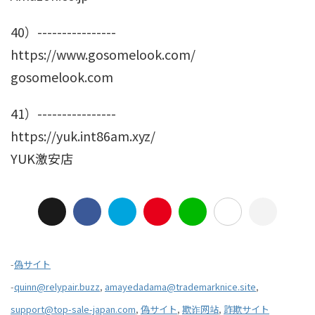
40）----------------
https://www.gosomelook.com/
gosomelook.com
41）----------------
https://yuk.int86am.xyz/
YUK激安店
-
偽サイト
-
quinn@relypair.buzz
,
amayedadama@trademarknice.site
,
support@top-sale-japan.com
,
偽サイト
,
欺诈网站
,
詐欺サイト