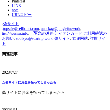
Pinterest
LINE
note
URLコピー
-
偽サイト
-
topsale@sellbauet.com
,
quackag@junglefur.work
,
tien@pusms.info
,
【緊急の連絡 】イオンカード ご利用確認の
お願い
,
zootkyo@soartrip.work
,
偽サイト
,
欺诈网站
,
詐欺サイ
ト
関連記事
2023/7/27
△偽サイトにお金を払ってしまったら
偽サイトにお金を払ってしまったら
2022/1/11