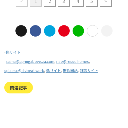
<
1
2
3
4
5
>
-
偽サイト
-
salma@springabove.za.com
,
rise@resue.homes
,
splaesc@divbeat.work
,
偽サイト
,
欺诈网站
,
詐欺サイト
関連記事
2023/7/27
2022/1/11