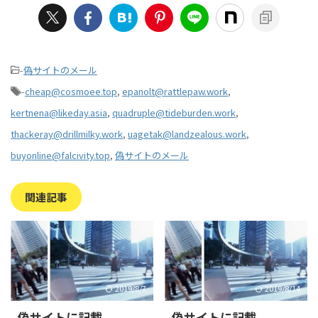
-
偽サイトのメール
-
cheap@cosmoee.top
,
epanolt@rattlepaw.work
,
kertnena@likeday.asia
,
quadruple@tideburden.work
,
thackeray@drillmilky.work
,
uagetak@landzealous.work
,
buyonline@falcivity.top
,
偽サイトのメール
関連記事
2019/8/7
2019/8/14
偽サイトに記載
偽サイトに記載