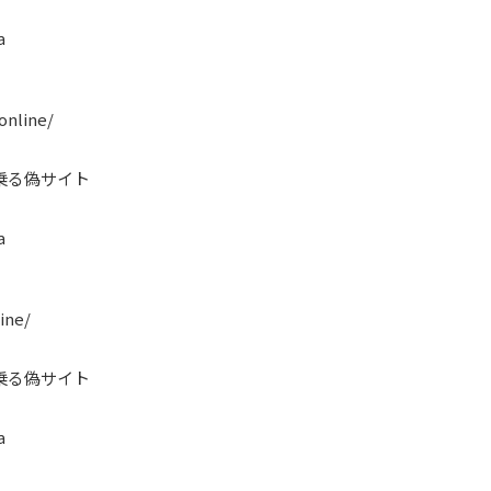
a
online/
乗る偽サイト
a
ine/
乗る偽サイト
a