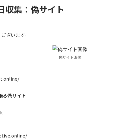
16日収集：偽サイト
うございます。
偽サイト画像
t.online/
名乗る偽サイト
rk
tive.online/