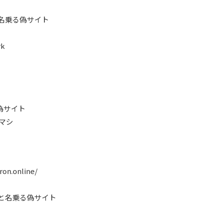
と名乗る偽サイト
rk
偽サイト
マシ
ron.online/
 と名乗る偽サイト