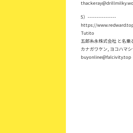
thackeray@drillmilky.w
5）----------------
https://www.redward.to
Tutito
五郎糸永株式会社 と名乗
カナガワケン, ヨコハマ
buyonline@falcivity.top