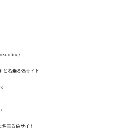
e.online/
き と名乗る偽サイト
rk
e/
と名乗る偽サイト