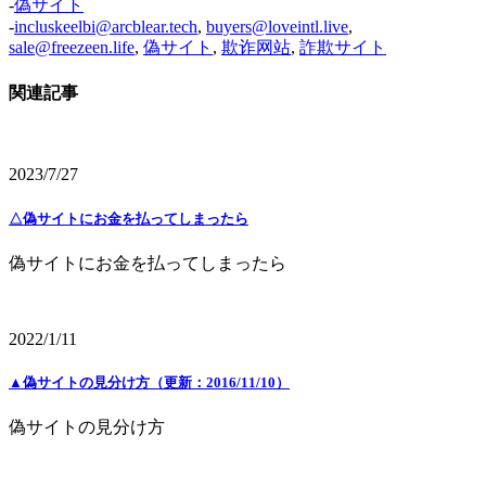
-
偽サイト
-
incluskeelbi@arcblear.tech
,
buyers@loveintl.live
,
sale@freezeen.life
,
偽サイト
,
欺诈网站
,
詐欺サイト
関連記事
2023/7/27
△偽サイトにお金を払ってしまったら
偽サイトにお金を払ってしまったら
2022/1/11
▲偽サイトの見分け方（更新：2016/11/10）
偽サイトの見分け方