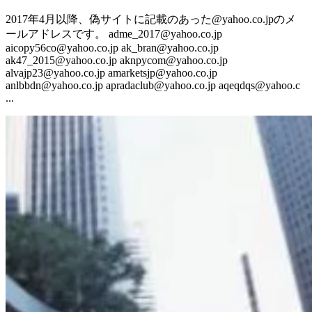
2017年4月以降、偽サイトに記載のあった@yahoo.co.jpのメ
ールアドレスです。 adme_2017@yahoo.co.jp
aicopy56co@yahoo.co.jp ak_bran@yahoo.co.jp
ak47_2015@yahoo.co.jp aknpycom@yahoo.co.jp
alvajp23@yahoo.co.jp amarketsjp@yahoo.co.jp
anlbbdn@yahoo.co.jp apradaclub@yahoo.co.jp aqeqdqs@yahoo.c
...