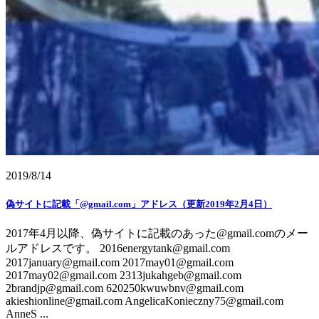
2019/8/14
偽サイトに記載「@gmail.com」アドレス（更新2019年2月4日）
2017年4月以降、偽サイトに記載のあった@gmail.comのメー
ルアドレスです。 2016energytank@gmail.com
2017january@gmail.com 2017may01@gmail.com
2017may02@gmail.com 2313jukahgeb@gmail.com
2brandjp@gmail.com 620250kwuwbnv@gmail.com
akieshionline@gmail.com AngelicaKonieczny75@gmail.com
AnneS ...