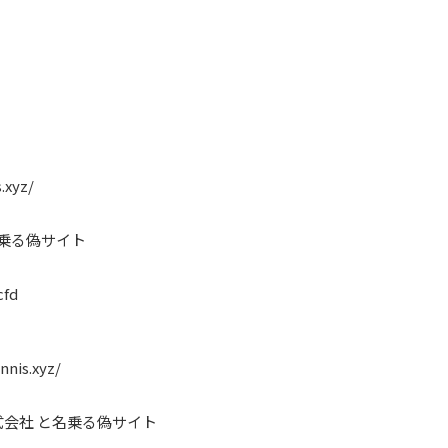
.xyz/
名乗る偽サイト
cfd
nnis.xyz/
会社 と名乗る偽サイト