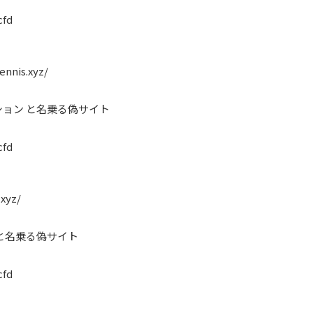
cfd
ennis.xyz/
ョン と名乗る偽サイト
cfd
.xyz/
と名乗る偽サイト
cfd