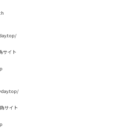
ch
day.top/
る偽サイト
p
yday.top/
る偽サイト
p