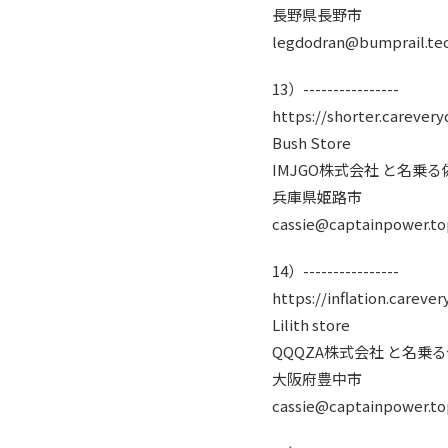
長野県長野市
legdodran@bumprail.te
13）----------------
https://shorter.carevery
Bush Store
IMJGO株式会社 と名乗
兵庫県姫路市
cassie@captainpower.to
14）----------------
https://inflation.carever
Lilith store
QQQZA株式会社 と名乗
大阪府豊中市
cassie@captainpower.to