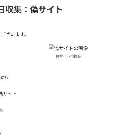
25日収集：偽サイト
うございます。
偽サイトの画像
uzz/
る偽サイト
ch
/