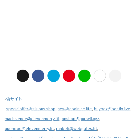
-
偽サイト
-
specialoffer@siluous.shop
,
new@coolnice.life
,
buybox@bestlx.live
,
machivenee@elevenmerry.fit
,
onshop@pursell.xyz
,
quemfoo@elevenmerry.fit
,
ranbefi@webgates.fit
,