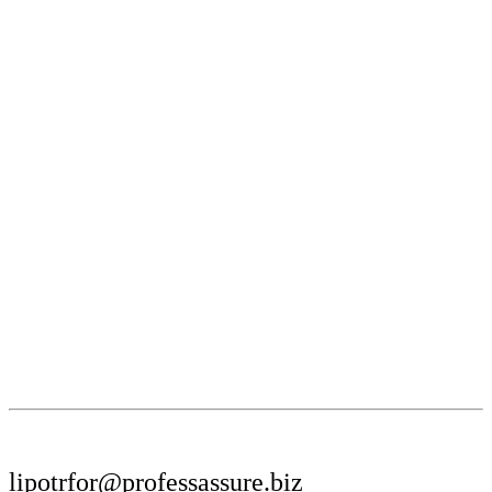
lipotrfor@professassure.biz