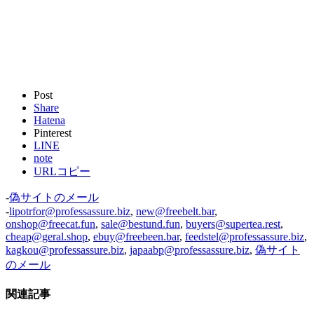
Post
Share
Hatena
Pinterest
LINE
note
URLコピー
-
偽サイトのメール
-
lipotrfor@professassure.biz
,
new@freebelt.bar
,
onshop@freecat.fun
,
sale@bestund.fun
,
buyers@supertea.rest
,
cheap@geral.shop
,
ebuy@freebeen.bar
,
feedstel@professassure.biz
,
kagkou@professassure.biz
,
japaabp@professassure.biz
,
偽サイト
のメール
関連記事