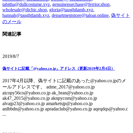
tabitha@dullcostume.xyz
,
genuinepurchase@ferrior.shop
,
wholesale@dichic.shop
,
gloria@taughtlamb.xyz
,
hannah@taughtlamb.xyz
,
departmentstore@taloar.online
,
偽サイト
のメール
関連記事
2019/8/7
偽サイトに記載「@yahoo.co.jp」アドレス（更新2019年2月4日）
2017年4月以降、偽サイトに記載のあった@yahoo.co.jpのメ
ールアドレスです。 adme_2017@yahoo.co.jp
aicopy56co@yahoo.co.jp ak_bran@yahoo.co.jp
ak47_2015@yahoo.co.jp aknpycom@yahoo.co.jp
alvajp23@yahoo.co.jp amarketsjp@yahoo.co.jp
anlbbdn@yahoo.co.jp apradaclub@yahoo.co.jp aqeqdqs@yahoo.c
...