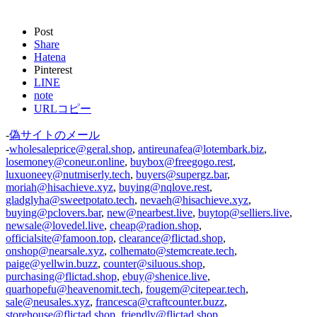
Post
Share
Hatena
Pinterest
LINE
note
URLコピー
-
偽サイトのメール
-
wholesaleprice@geral.shop
,
antireunafea@lotembark.biz
,
losemoney@coneur.online
,
buybox@freegogo.rest
,
luxuoneey@nutmiserly.tech
,
buyers@supergz.bar
,
moriah@hisachieve.xyz
,
buying@nqlove.rest
,
gladglyha@sweetpotato.tech
,
nevaeh@hisachieve.xyz
,
buying@pclovers.bar
,
new@nearbest.live
,
buytop@selliers.live
,
newsale@lovedel.live
,
cheap@radion.shop
,
officialsite@famoon.top
,
clearance@flictad.shop
,
onshop@nearsale.xyz
,
colhemato@stemcreate.tech
,
paige@yellwin.buzz
,
counter@siluous.shop
,
purchasing@flictad.shop
,
ebuy@shenice.live
,
quarhopefu@heavenomit.tech
,
fougem@citepear.tech
,
sale@neusales.xyz
,
francesca@craftcounter.buzz
,
storehouse@flictad.shop
,
friendly@flictad.shop
,