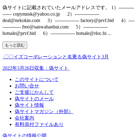
偽サイトに記載されていたメールアドレスです。 1）----------
------ copymnsk@yahoo.co.jp 2）----------------
deal@nekokin.com 3）---------------- factory@prvf.bid 4）----
------------ free@sanwahanbai.com 5）----------------
hotsale@prvf.bid 6）---------------- hotsale@rloc.bi ...
もっと読む
〇〇イズコーポレーションと名乗る偽サイト3月
2022年3月26日収集：偽サイト
このサイトについて
お問い合せ
ご支援にかんして
偽サイトのメール
偽サイト情報
偽サイトマガジン（外部）
会社案内
有料添付ファイルあり
偽サイトの情報公開