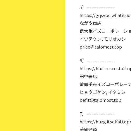
5）----------------
https://gqsvpc.whatitud
ながや商店
信大亀イズコーポレーショ
イワテケン, モリオカシ
price@talomost.top
6）----------------
https://hlut.ruscostal.to
田中箸店
敏幸手束イズコーポレーシ
ヒョウゴケン, イタミシ
befit@talomost.top
7）----------------
https://huzg.itselfal.top
華盛通商