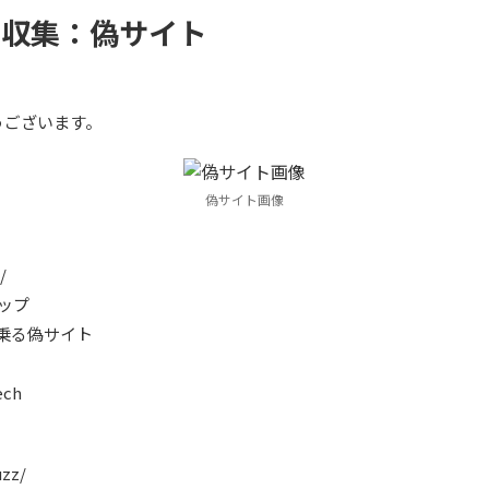
3日収集：偽サイト
うございます。
偽サイト画像
/
ョップ
名乗る偽サイト
ech
uzz/