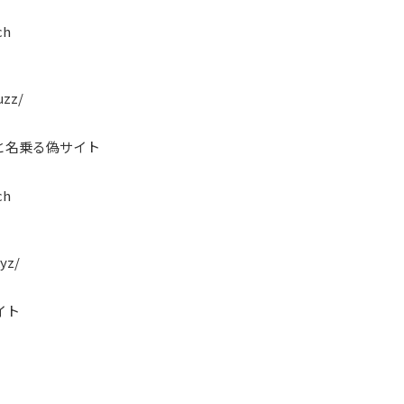
ch
uzz/
と名乗る偽サイト
ch
yz/
イト