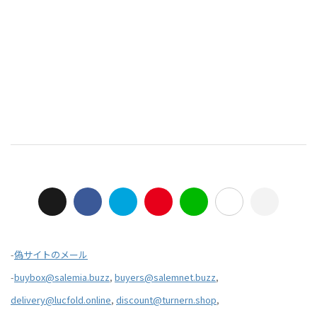
-
偽サイトのメール
-
buybox@salemia.buzz
,
buyers@salemnet.buzz
,
delivery@lucfold.online
,
discount@turnern.shop
,