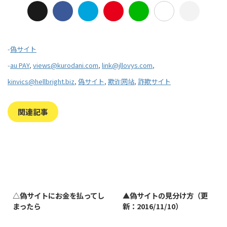
-
偽サイト
-
au PAY
,
views@kurodani.com
,
link@jllovys.com
,
kinvics@hellbright.biz
,
偽サイト
,
欺诈网站
,
詐欺サイト
関連記事
2023/7/27
2022/1/11
△偽サイトにお金を払ってし
▲偽サイトの見分け方（更
まったら
新：2016/11/10）