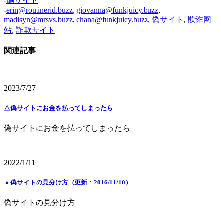
-
偽サイト
-
erin@routinerid.buzz
,
giovanna@funkjuicy.buzz
,
madisyn@mrsvs.buzz
,
chana@funkjuicy.buzz
,
偽サイト
,
欺诈网
站
,
詐欺サイト
関連記事
2023/7/27
△偽サイトにお金を払ってしまったら
偽サイトにお金を払ってしまったら
2022/1/11
▲偽サイトの見分け方（更新：2016/11/10）
偽サイトの見分け方