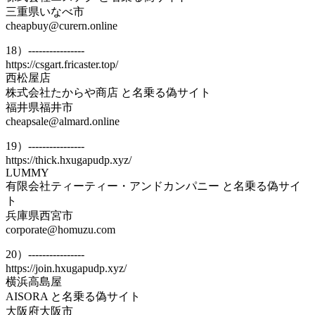
三重県いなべ市
cheapbuy@curern.online
18）----------------
https://csgart.fricaster.top/
西松屋店
株式会社たからや商店 と名乗る偽サイト
福井県福井市
cheapsale@almard.online
19）----------------
https://thick.hxugapudp.xyz/
LUMMY
有限会社ティーティー・アンドカンパニー と名乗る偽サイ
ト
兵庫県西宮市
corporate@homuzu.com
20）----------------
https://join.hxugapudp.xyz/
横浜高島屋
AISORA と名乗る偽サイト
大阪府大阪市