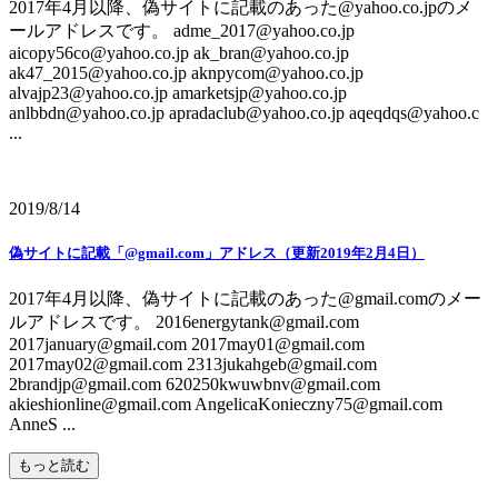
2017年4月以降、偽サイトに記載のあった@yahoo.co.jpのメ
ールアドレスです。 adme_2017@yahoo.co.jp
aicopy56co@yahoo.co.jp ak_bran@yahoo.co.jp
ak47_2015@yahoo.co.jp aknpycom@yahoo.co.jp
alvajp23@yahoo.co.jp amarketsjp@yahoo.co.jp
anlbbdn@yahoo.co.jp apradaclub@yahoo.co.jp aqeqdqs@yahoo.c
...
2019/8/14
偽サイトに記載「@gmail.com」アドレス（更新2019年2月4日）
2017年4月以降、偽サイトに記載のあった@gmail.comのメー
ルアドレスです。 2016energytank@gmail.com
2017january@gmail.com 2017may01@gmail.com
2017may02@gmail.com 2313jukahgeb@gmail.com
2brandjp@gmail.com 620250kwuwbnv@gmail.com
akieshionline@gmail.com AngelicaKonieczny75@gmail.com
AnneS ...
もっと読む