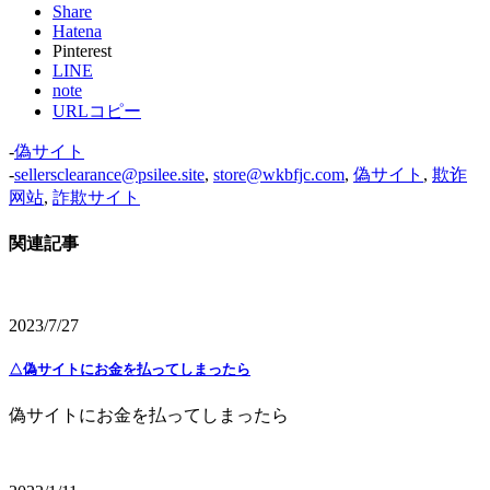
Share
Hatena
Pinterest
LINE
note
URLコピー
-
偽サイト
-
sellersclearance@psilee.site
,
store@wkbfjc.com
,
偽サイト
,
欺诈
网站
,
詐欺サイト
関連記事
2023/7/27
△偽サイトにお金を払ってしまったら
偽サイトにお金を払ってしまったら