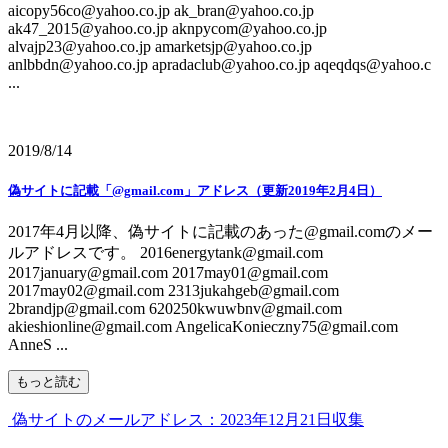
aicopy56co@yahoo.co.jp ak_bran@yahoo.co.jp
ak47_2015@yahoo.co.jp aknpycom@yahoo.co.jp
alvajp23@yahoo.co.jp amarketsjp@yahoo.co.jp
anlbbdn@yahoo.co.jp apradaclub@yahoo.co.jp aqeqdqs@yahoo.c
...
2019/8/14
偽サイトに記載「@gmail.com」アドレス（更新2019年2月4日）
2017年4月以降、偽サイトに記載のあった@gmail.comのメー
ルアドレスです。 2016energytank@gmail.com
2017january@gmail.com 2017may01@gmail.com
2017may02@gmail.com 2313jukahgeb@gmail.com
2brandjp@gmail.com 620250kwuwbnv@gmail.com
akieshionline@gmail.com AngelicaKonieczny75@gmail.com
AnneS ...
もっと読む
偽サイトのメールアドレス：2023年12月21日収集