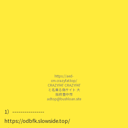
https://aed-
cm.crazyfat.top/
CRAZYFAT CRAZYFAT
と名乗る偽サイト 大
阪府豊中市
adtop@bushloan.site
1）----------------
https://odbfk.slowside.top/