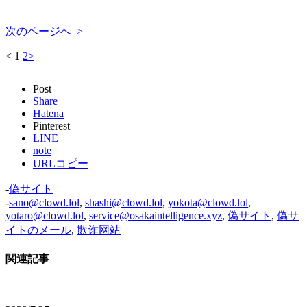
次のページへ >
<
1
2
>
Post
Share
Hatena
Pinterest
LINE
note
URLコピー
-
偽サイト
-
sano@clowd.lol
,
shashi@clowd.lol
,
yokota@clowd.lol
,
yotaro@clowd.lol
,
service@osakaintelligence.xyz
,
偽サイト
,
偽サ
イトのメール
,
欺诈网站
関連記事