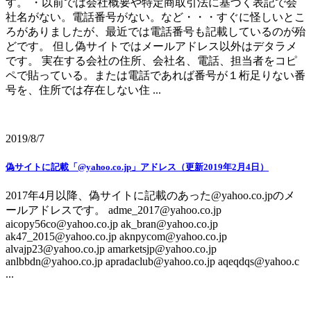
す。 ・以前では会社概要や特定商取引法に基づく表記で会
社名がない。電話番号がない。など・・・すぐに怪しいとこ
ろがありましたが、最近では電話番号も記載しているのが殆
どです。 但し偽サイトではメールアドレス以外はデタラメ
です。 実在する会社の住所、会社名、電話、担当者をコピ
ペで貼っている。または電話であれば番号が１桁足りない番
号を、住所では存在しない住 ...
2019/8/7
偽サイトに記載「@yahoo.co.jp」アドレス（更新2019年2月4日）
2017年4月以降、偽サイトに記載のあった@yahoo.co.jpのメ
ールアドレスです。 adme_2017@yahoo.co.jp
aicopy56co@yahoo.co.jp ak_bran@yahoo.co.jp
ak47_2015@yahoo.co.jp aknpycom@yahoo.co.jp
alvajp23@yahoo.co.jp amarketsjp@yahoo.co.jp
anlbbdn@yahoo.co.jp apradaclub@yahoo.co.jp aqeqdqs@yahoo.c
...