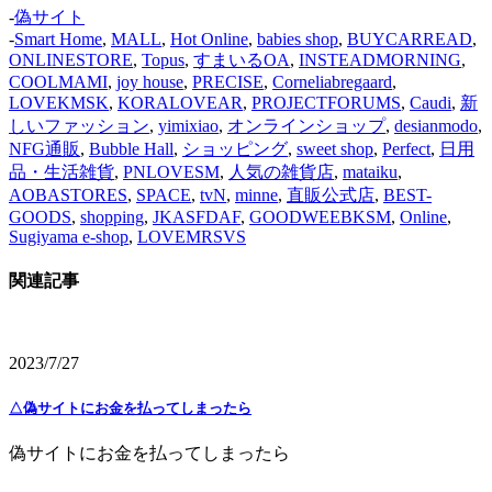
-
偽サイト
-
Smart Home
,
MALL
,
Hot Online
,
babies shop
,
BUYCARREAD
,
ONLINESTORE
,
Topus
,
すまいるOA
,
INSTEADMORNING
,
COOLMAMI
,
joy house
,
PRECISE
,
Corneliabregaard
,
LOVEKMSK
,
KORALOVEAR
,
PROJECTFORUMS
,
Caudi
,
新
しいファッション
,
yimixiao
,
オンラインショップ
,
desianmodo
,
NFG通販
,
Bubble Hall
,
ショッピング
,
sweet shop
,
Perfect
,
日用
品・生活雑貨
,
PNLOVESM
,
人気の雑貨店
,
mataiku
,
AOBASTORES
,
SPACE
,
tvN
,
minne
,
直販公式店
,
BEST-
GOODS
,
shopping
,
JKASFDAF
,
GOODWEEBKSM
,
Online
,
Sugiyama e-shop
,
LOVEMRSVS
関連記事
2023/7/27
△偽サイトにお金を払ってしまったら
偽サイトにお金を払ってしまったら