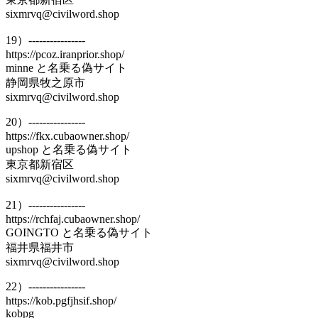
sixmrvq@civilword.shop
19）----------------
https://pcoz.iranprior.shop/
minne と名乗る偽サイト
静岡県牧之原市
sixmrvq@civilword.shop
20）----------------
https://fkx.cubaowner.shop/
upshop と名乗る偽サイト
東京都新宿区
sixmrvq@civilword.shop
21）----------------
https://rchfaj.cubaowner.shop/
GOINGTO と名乗る偽サイト
福井県福井市
sixmrvq@civilword.shop
22）----------------
https://kob.pgfjhsif.shop/
kobpg