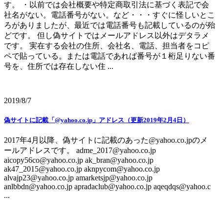
す。 ・以前では会社概要や特定商取引法に基づく表記で会
社名がない。電話番号がない。など・・・すぐに怪しいとこ
ろがありましたが、最近では電話番号も記載しているのが殆
どです。 但し偽サイトではメールアドレス以外はデタラメ
です。 実在する会社の住所、会社名、電話、担当者をコピ
ペで貼っている。または電話であれば番号が１桁足りない番
号を、住所では存在しない住 ...
2019/8/7
偽サイトに記載「@yahoo.co.jp」アドレス（更新2019年2月4日）
2017年4月以降、偽サイトに記載のあった@yahoo.co.jpのメ
ールアドレスです。 adme_2017@yahoo.co.jp
aicopy56co@yahoo.co.jp ak_bran@yahoo.co.jp
ak47_2015@yahoo.co.jp aknpycom@yahoo.co.jp
alvajp23@yahoo.co.jp amarketsjp@yahoo.co.jp
anlbbdn@yahoo.co.jp apradaclub@yahoo.co.jp aqeqdqs@yahoo.c
...