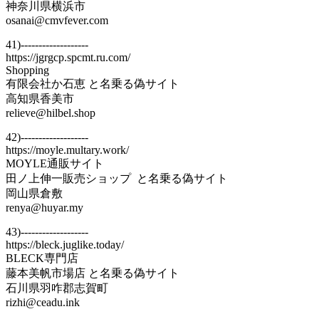
神奈川県横浜市
osanai@cmvfever.com
41)-------------------
https://jgrgcp.spcmt.ru.com/
Shopping
有限会社か石恵 と名乗る偽サイト
高知県香美市
relieve@hilbel.shop
42)-------------------
https://moyle.multary.work/
MOYLE通販サイト
田ノ上伸一販売ショップ と名乗る偽サイト
岡山県倉敷
renya@huyar.my
43)-------------------
https://bleck.juglike.today/
BLECK専門店
藤本美帆市場店 と名乗る偽サイト
石川県羽咋郡志賀町
rizhi@ceadu.ink