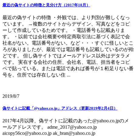
最近の偽サイトの特徴と見分け方（2017年10月）
最近の偽サイトの特徴 ・外観では、より判別が難しくなっ
ています。 →複数のサイトからデザイン、写真などをコピ
ーして作成しているためです。 ・電話番号も記載ありま
す。 ・以前では会社概要や特定商取引法に基づく表記で会
社名がない。電話番号がない。など・・・すぐに怪しいとこ
ろがありましたが、最近では電話番号も記載しているのが殆
どです。 但し偽サイトではメールアドレス以外はデタラメ
です。 実在する会社の住所、会社名、電話、担当者をコピ
ペで貼っている。または電話であれば番号が１桁足りない番
号を、住所では存在しない住 ...
2019/8/7
偽サイトに記載「@yahoo.co.jp」アドレス（更新2019年2月4日）
2017年4月以降、偽サイトに記載のあった@yahoo.co.jpのメ
ールアドレスです。 adme_2017@yahoo.co.jp
aicopy56co@yahoo.co.jp ak_bran@yahoo.co.jp