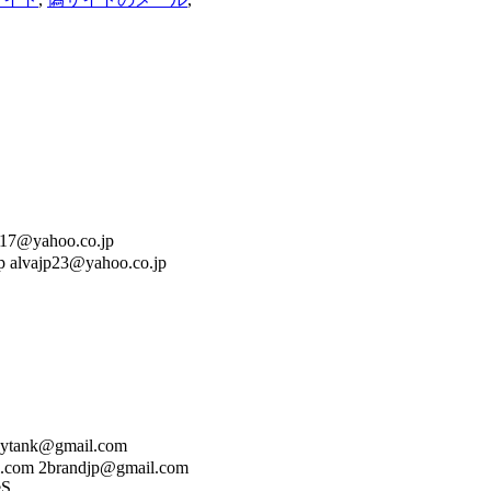
ahoo.co.jp
 alvajp23@yahoo.co.jp
k@gmail.com
.com 2brandjp@gmail.com
 ...