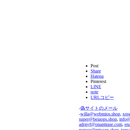
Post
Share
Hatena
Pinterest
LINE
note
URLコピー
-
偽サイトのメール
-
willa@webmios.shop
,
xos
super@beiaops.shop
,
info@
adrgyf@onantique.com
,
en
pursue@miucen.shop
,
tops