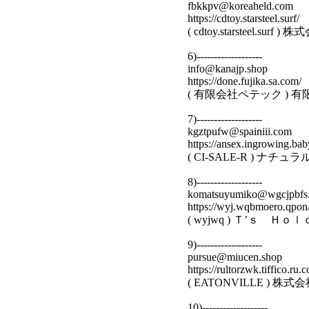
fbkkpv@koreaheld.com
https://cdtoy.starsteel.surf/
( cdtoy.starsteel.
6)-------------------
info@kanajp.shop
https://done.fujika.sa.com/
( 有限会社ペテック )
7)-------------------
kgztpufw@spainiii.com
https://ansex.ingrowing.bab
( CI-SALE-R ) 
8)-------------------
komatsuyumiko@wgcjpbfs
https://wyj.wqbmoero.qpon
( wyjwq ) Ｔ’ｓ 
9)-------------------
pursue@miucen.shop
https://rultorzwk.tiffico.ru.
( EATONVILLE ) 
10)-------------------