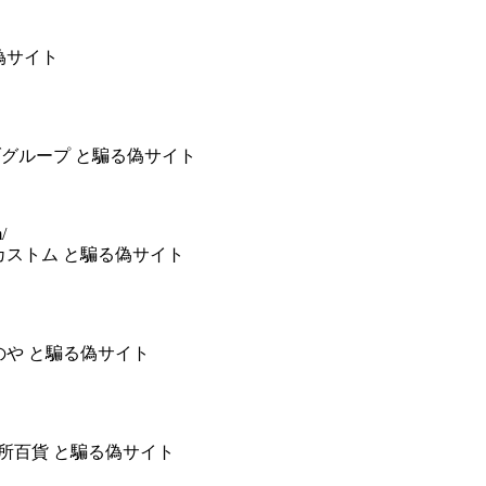
る偽サイト
社ウェブグループ と騙る偽サイト
/
社カストム と騙る偽サイト
けのや と騙る偽サイト
式会社 台所百貨 と騙る偽サイト