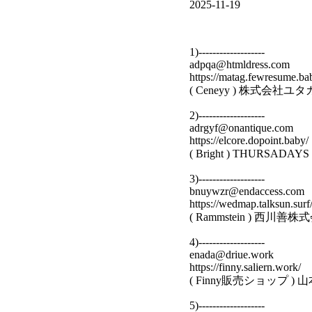
2025-11-19
1)-------------------
adpqa@htmldress.com
https://matag.fewresume.ba
( Ceneyy ) 株式会
2)-------------------
adrgyf@onantique.com
https://elcore.dopoint.baby/
( Bright ) THURSA
3)-------------------
bnuywzr@endaccess.com
https://wedmap.talksun.surf
( Rammstein ) 西
4)-------------------
enada@driue.work
https://finny.saliern.work/
( Finny販売ショップ
5)-------------------