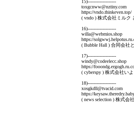
15)-------------------
toxgcnww@nztiny.com
https://vndo.thinkeven.top/
( vndo ) 株式会社ミ
16)-------------------
willa@webmios.shop
https://solgwwj.helpotus.ru
( Bubble Hall ) 
17)-------------------
windy@codeelecc.shop
https://fooondg.ergogh.ru.c
( cyberspy ) 株式
18)-------------------
xosgkdll@tvacid.com
https://keysaw.theredry.bab
( news selection