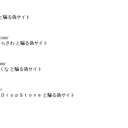
ルク と騙る偽サイト
.com/
合同会社とらさわ と騙る偽サイト
om/
会社いよくな と騙る偽サイト
y/
 ) 株式会社ＤｒｏｐＳｔｏｎｅ と騙る偽サイト