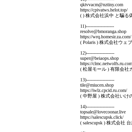
qktvvacm@nztiny.com
https://cpivatws.helot.top/
( ) 株式会社浜中 と騙
11)-------------------
resolve@bmoranga.shop
https://wrq.homesir.za.com/
( Polaris ) 株式会
12)-------------------
super@beiaops.shop
https://clmc.netwolfs.ru.com
( 松屋モール ) 有限会
13)-------------------
tile@miucen.shop
https://iwlz.cpcid.ru.com/
( 中野屋 ) 株式会社い
14)-------------------
topsale@lovecoonar.live
https://salescupsk.click/
( salescupsk ) 株