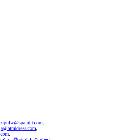
ztpufw@spainiii.com
,
qa@htmldress.com
,
.com
,
サイト
,
偽サイトのメール
,