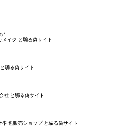
by/
社ユタカメイク と騙る偽サイト
DAYS と騙る偽サイト
/
川善株式会社 と騙る偽サイト
 ) 山本哲也販売ショップ と騙る偽サイト