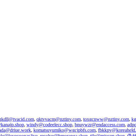
gkdll@tvacid.com
,
qktvvacm@nztiny.com
,
toxgcnww@nztiny.com
,
kg
kanajp.shop
,
windy@codeelecc.shop
,
bnuywzr@endaccess.com
,
adp
ada@driue.work
,
komatsuyumiko@wgcjpbfs.com
,
fbkkpv@koreaheld
ale@lovecoonar.live
,
resolve@bmoranga.shop
,
tile@miucen.shop
,
偽