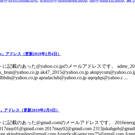
.jp」アドレス（更新2019年2月4日）
記載のあった@yahoo.co.jpのメールアドレスです。 adme_2017@y
k_bran@yahoo.co.jp ak47_2015@yahoo.co.jp aknpycom@yahoo.co.jp
nlbbdn@yahoo.co.jp apradaclub@yahoo.co.jp aqeqdqs@yahoo.c ...
om」アドレス（更新2019年2月4日）
記載のあった@gmail.comのメールアドレスです。 2016energytan
2017may01@gmail.com 2017may02@gmail.com 2313jukahgeb@gmail
 akieshionline@gmail.com AngelicaKonieczny75@gmail.com AnneS