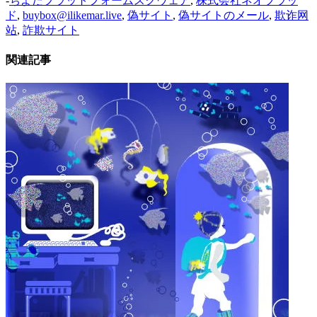
-
ちよだプラットフォームスクウェア
,
株式会社ネオブラッ
ド
,
buybox@ilikemar.live
,
偽サイト
,
偽サイトのメール
,
欺诈网
站
,
詐欺サイト
関連記事