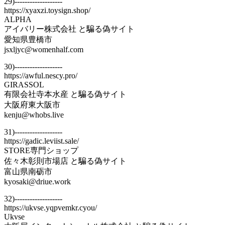
29)-------------------
https://xyaxzi.toysign.shop/
ALPHA
アイバリー株式会社 と騙る偽サイト
愛知県豊橋市
jsxljyc@womenhalf.com
30)-------------------
https://awful.nescy.pro/
GIRASSOL
有限会社寺本水産 と騙る偽サイト
大阪府東大阪市
kenju@whobs.live
31)-------------------
https://gadic.leviist.sale/
STORE専門ショップ
佐々木彰則市場店 と騙る偽サイト
富山県南砺市
kyosaki@driue.work
32)-------------------
https://ukvse.yqpvemkr.cyou/
Ukvse