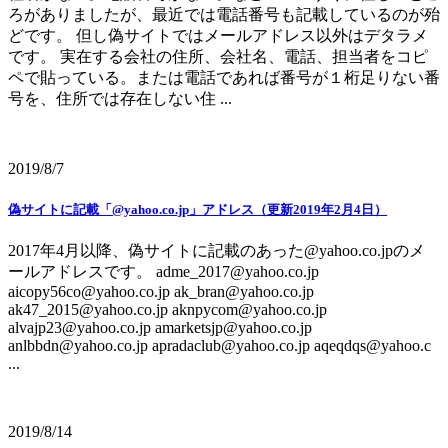
ろがありましたが、最近では電話番号も記載しているのが殆
どです。 但し偽サイトではメールアドレス以外はデタラメ
です。 実在する会社の住所、会社名、電話、担当者をコピ
ペで貼っている。または電話であれば番号が１桁足りない番
号を、住所では存在しない住 ...
2019/8/7
偽サイトに記載「@yahoo.co.jp」アドレス（更新2019年2月4日）
2017年4月以降、偽サイトに記載のあった@yahoo.co.jpのメ
ールアドレスです。 adme_2017@yahoo.co.jp
aicopy56co@yahoo.co.jp ak_bran@yahoo.co.jp
ak47_2015@yahoo.co.jp aknpycom@yahoo.co.jp
alvajp23@yahoo.co.jp amarketsjp@yahoo.co.jp
anlbbdn@yahoo.co.jp apradaclub@yahoo.co.jp aqeqdqs@yahoo.c
...
2019/8/14