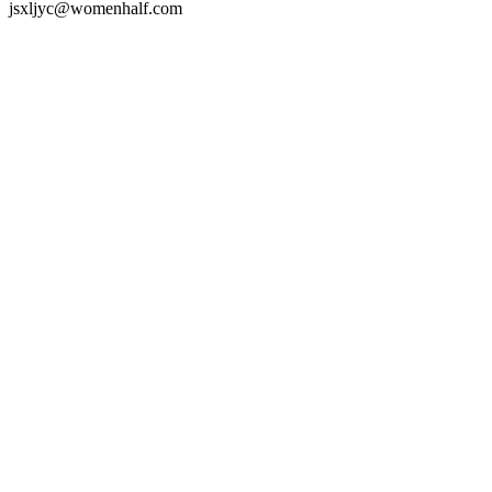
jsxljyc@womenhalf.com