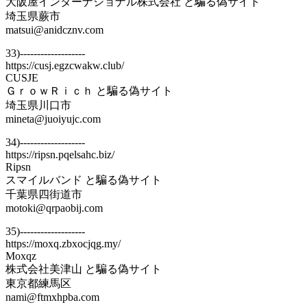
大阪屋インターナショナル株式会社 と騙る偽サイト
埼玉県蕨市
matsui@anidcznv.com
33)-------------------
https://cusj.egzcwakw.club/
CUSJE
ＧｒｏｗＲｉｃｈ と騙る偽サイト
埼玉県川口市
mineta@juoiyujc.com
34)-------------------
https://ripsn.pqelsahc.biz/
Ripsn
スマイルバンド と騙る偽サイト
千葉県四街道市
motoki@qrpaobij.com
35)-------------------
https://moxq.zbxocjqg.my/
Moxqz
株式会社美津山 と騙る偽サイト
東京都練馬区
nami@ftmxhpba.com