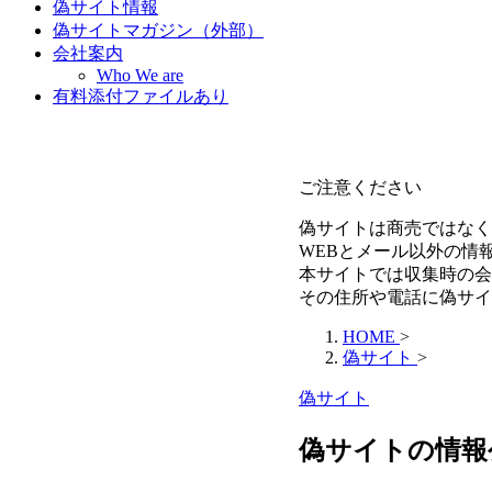
偽サイト情報
偽サイトマガジン（外部）
会社案内
Who We are
有料添付ファイルあり
ご注意ください
偽サイトは商売ではなく
WEBとメール以外の情
本サイトでは収集時の会
その住所や電話に偽サイ
HOME
>
偽サイト
>
偽サイト
偽サイトの情報公