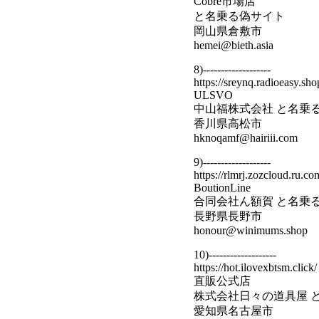
Cobre市場店
と名乗る偽サイト
岡山県倉敷市
hemei@bieth.asia
8)-------------------
https://sreynq.radioeasy.sho
ULSVO
中山福株式会社 と名乗
香川県高松市
hknoqamf@hairiii.com
9)-------------------
https://rlmrj.zozcloud.ru.co
BoutionLine
合同会社ん額賀 と名乗
長野県長野市
honour@winimums.shop
10)-------------------
https://hot.ilovexbtsm.click/
直販公式店
株式会社日々の道具屋 
愛知県名古屋市