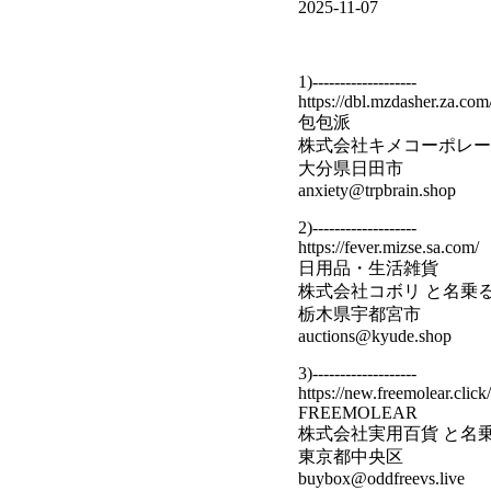
2025-11-07
1)-------------------
https://dbl.mzdasher.za.com
包包派
株式会社キメコーポレー
大分県日田市
anxiety@trpbrain.shop
2)-------------------
https://fever.mizse.sa.com/
日用品・生活雑貨
株式会社コボリ と名乗
栃木県宇都宮市
auctions@kyude.shop
3)-------------------
https://new.freemolear.click/
FREEMOLEAR
株式会社実用百貨 と名
東京都中央区
buybox@oddfreevs.live