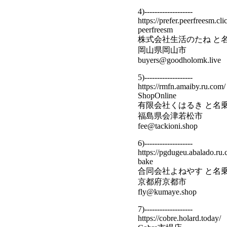
4)-------------------
https://prefer.peerfreesm.cli
peerfreesm
株式会社生活のたね と
岡山県岡山市
buyers@goodholomk.live
5)-------------------
https://rmfn.amaiby.ru.com/
ShopOnline
有限会社くはるき と名
福島県会津若松市
fee@tackioni.shop
6)-------------------
https://pgdugeu.abalado.ru.
bake
合同会社よねやす と名
京都府京都市
fly@kumaye.shop
7)-------------------
https://cobre.holard.today/