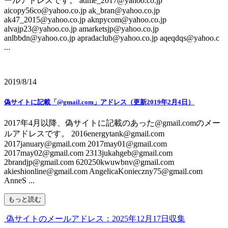
ールアドレスです。 adme_2017@yahoo.co.jp
aicopy56co@yahoo.co.jp ak_bran@yahoo.co.jp
ak47_2015@yahoo.co.jp aknpycom@yahoo.co.jp
alvajp23@yahoo.co.jp amarketsjp@yahoo.co.jp
anlbbdn@yahoo.co.jp apradaclub@yahoo.co.jp aqeqdqs@yahoo.c
...
2019/8/14
偽サイトに記載「@gmail.com」アドレス（更新2019年2月4日）
2017年4月以降、偽サイトに記載のあった@gmail.comのメー
ルアドレスです。 2016energytank@gmail.com
2017january@gmail.com 2017may01@gmail.com
2017may02@gmail.com 2313jukahgeb@gmail.com
2brandjp@gmail.com 620250kwuwbnv@gmail.com
akieshionline@gmail.com AngelicaKonieczny75@gmail.com
AnneS ...
もっと読む
偽サイトのメールアドレス：2025年12月17日収集