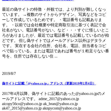
最近の偽サイトの特徴 ・外観では、より判別が難しくなっ
ています。 →複数のサイトからデザイン、写真などをコピ
ーして作成しているためです。 ・電話番号も記載ありま
す。 ・以前では会社概要や特定商取引法に基づく表記で会
社名がない。電話番号がない。など・・・すぐに怪しいとこ
ろがありましたが、最近では電話番号も記載しているのが殆
どです。 但し偽サイトではメールアドレス以外はデタラメ
です。 実在する会社の住所、会社名、電話、担当者をコピ
ペで貼っている。または電話であれば番号が１桁足りない番
号を、住所では存在しない住 ...
2019/8/7
偽サイトに記載「@yahoo.co.jp」アドレス（更新2019年2月4日）
2017年4月以降、偽サイトに記載のあった@yahoo.co.jpのメ
ールアドレスです。 adme_2017@yahoo.co.jp
aicopy56co@yahoo.co.jp ak_bran@yahoo.co.jp
ak47_2015@yahoo.co.jp aknpycom@yahoo.co.jp