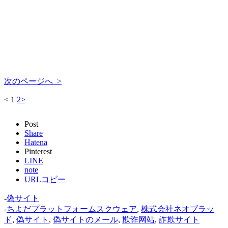
次のページへ >
<
1
2
>
Post
Share
Hatena
Pinterest
LINE
note
URLコピー
-
偽サイト
-
ちよだプラットフォームスクウェア
,
株式会社ネオブラッ
ド
,
偽サイト
,
偽サイトのメール
,
欺诈网站
,
詐欺サイト