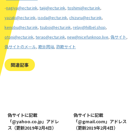
-
nagiya@ectur.ink
,
taiji@ectur.ink
,
toshimi@ectur.ink
,
yazaki@ectur.ink
,
isoda@ectur.ink
,
chizuru@ectur.ink
,
kenobu@ectur.ink
,
tsuboi@ectur.ink
,
relay@hilbel.shop
,
otoni@ectur.ink
,
terao@ectur.ink
,
new@nicefunknop.live
,
偽サイト
,
偽サイトのメール
,
欺诈网站
,
詐欺サイト
関連記事
2019/8/7
2019/8/14
偽サイトに記載
偽サイトに記載
「@yahoo.co.jp」アドレ
「@gmail.com」アドレス
ス（更新2019年2月4日）
（更新2019年2月4日）