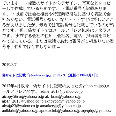
ています。 →複数のサイトからデザイン、写真などをコピ
ーして作成しているためです。 ・電話番号も記載ありま
す。 ・以前では会社概要や特定商取引法に基づく表記で会
社名がない。電話番号がない。など・・・すぐに怪しいとこ
ろがありましたが、最近では電話番号も記載しているのが殆
どです。 但し偽サイトではメールアドレス以外はデタラメ
です。 実在する会社の住所、会社名、電話、担当者をコピ
ペで貼っている。または電話であれば番号が１桁足りない番
号を、住所では存在しない住 ...
2019/8/7
偽サイトに記載「@yahoo.co.jp」アドレス（更新2019年2月4日）
2017年4月以降、偽サイトに記載のあった@yahoo.co.jpのメ
ールアドレスです。 adme_2017@yahoo.co.jp
aicopy56co@yahoo.co.jp ak_bran@yahoo.co.jp
ak47_2015@yahoo.co.jp aknpycom@yahoo.co.jp
alvajp23@yahoo.co.jp amarketsjp@yahoo.co.jp
anlbbdn@yahoo.co.jp apradaclub@yahoo.co.jp aqeqdqs@yahoo.c
...