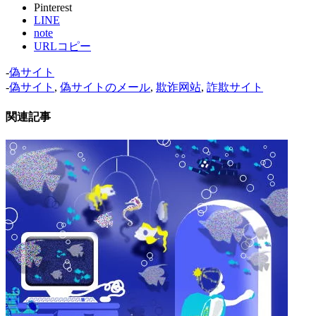
Pinterest
LINE
note
URLコピー
-
偽サイト
-
偽サイト
,
偽サイトのメール
,
欺诈网站
,
詐欺サイト
関連記事