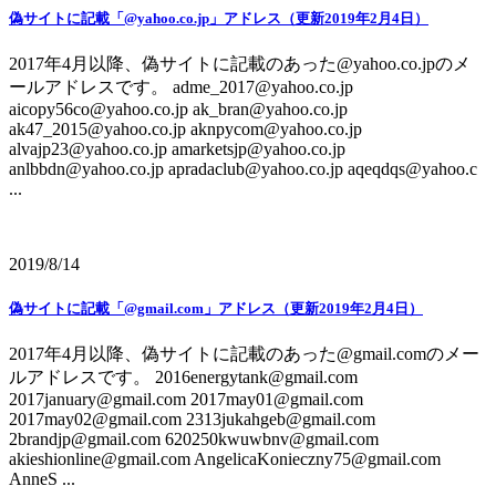
偽サイトに記載「@yahoo.co.jp」アドレス（更新2019年2月4日）
2017年4月以降、偽サイトに記載のあった@yahoo.co.jpのメ
ールアドレスです。 adme_2017@yahoo.co.jp
aicopy56co@yahoo.co.jp ak_bran@yahoo.co.jp
ak47_2015@yahoo.co.jp aknpycom@yahoo.co.jp
alvajp23@yahoo.co.jp amarketsjp@yahoo.co.jp
anlbbdn@yahoo.co.jp apradaclub@yahoo.co.jp aqeqdqs@yahoo.c
...
2019/8/14
偽サイトに記載「@gmail.com」アドレス（更新2019年2月4日）
2017年4月以降、偽サイトに記載のあった@gmail.comのメー
ルアドレスです。 2016energytank@gmail.com
2017january@gmail.com 2017may01@gmail.com
2017may02@gmail.com 2313jukahgeb@gmail.com
2brandjp@gmail.com 620250kwuwbnv@gmail.com
akieshionline@gmail.com AngelicaKonieczny75@gmail.com
AnneS ...