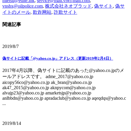
mietsu@edite.ink
,
service@mail.viwi-mall.com
,
vnsbx@oilpolice.com
,
株式会社ネオブラッド
,
偽サイト
,
偽サ
イトのメール
,
欺诈网站
,
詐欺サイト
関連記事
2019/8/7
偽サイトに記載「@yahoo.co.jp」アドレス（更新2019年2月4日）
2017年4月以降、偽サイトに記載のあった@yahoo.co.jpのメ
ールアドレスです。 adme_2017@yahoo.co.jp
aicopy56co@yahoo.co.jp ak_bran@yahoo.co.jp
ak47_2015@yahoo.co.jp aknpycom@yahoo.co.jp
alvajp23@yahoo.co.jp amarketsjp@yahoo.co.jp
anlbbdn@yahoo.co.jp apradaclub@yahoo.co.jp aqeqdqs@yahoo.c
...
2019/8/14