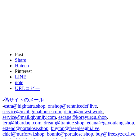
Post
Share
Hatena
Pinterest
LINE
note
URLコピー
-
偽サイトのメール
-
estra@hightatra.shop
,
onshop@rentnicedef.live
,
service@mail.gohahouse.com
,
rikido@newst.work
,
service@mail.qiyunjiy.com
,
escape@korayurgu.shop
,
teru@hbardaql.com
,
dream@trantue.shop
,
edana@gayoulang.shop
,
extend@portalose.shop
,
buytop@freepleaghi.live
,
chief@nurforwi.shop
,
bonnie@portalose.shop
,
buy@freexyzcx.live
,