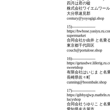
四月は君の嘘
株式会社ワイエムワール
大分県速見郡
century@yoyogigi.shop
15)-------------------
https://bwbose.yasiyu.ru.co
supermarket
合同会社か由井 と名乗
東京都千代田区
couch@portalose.shop
16)-------------------
https://getasdwe.lillerig.ru.
sweetshop
有限会社はいじま と名
長崎県佐々町
cunning@boombale.shop
17)-------------------
https://gibbyqjwp.matbrln.r
lucyshop
合同会社うゆりこ と名
愛知県名古屋市