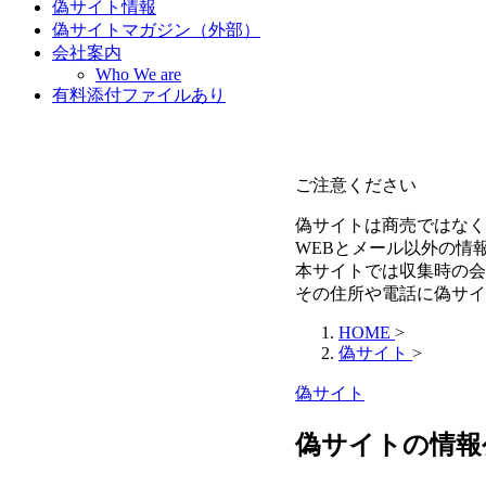
偽サイト情報
偽サイトマガジン（外部）
会社案内
Who We are
有料添付ファイルあり
ご注意ください
偽サイトは商売ではなく
WEBとメール以外の情
本サイトでは収集時の会
その住所や電話に偽サイ
HOME
>
偽サイト
>
偽サイト
偽サイトの情報公