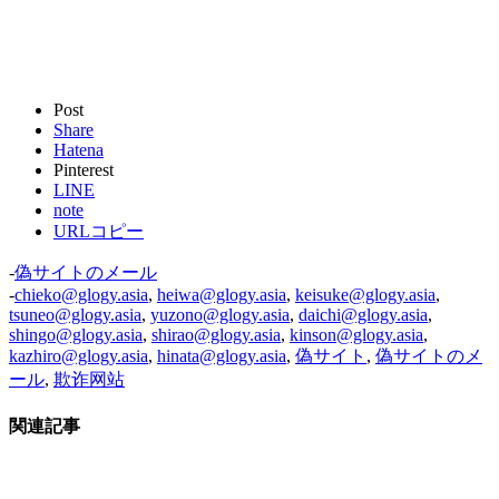
Post
Share
Hatena
Pinterest
LINE
note
URLコピー
-
偽サイトのメール
-
chieko@glogy.asia
,
heiwa@glogy.asia
,
keisuke@glogy.asia
,
tsuneo@glogy.asia
,
yuzono@glogy.asia
,
daichi@glogy.asia
,
shingo@glogy.asia
,
shirao@glogy.asia
,
kinson@glogy.asia
,
kazhiro@glogy.asia
,
hinata@glogy.asia
,
偽サイト
,
偽サイトのメ
ール
,
欺诈网站
関連記事