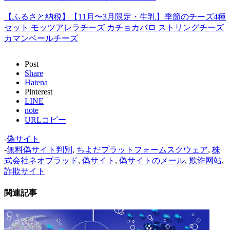
【ふるさと納税】【11月〜3月限定・牛乳】季節のチーズ4種
セット モッツアレラチーズ カチョカバロ ストリングチーズ
カマンベールチーズ
Post
Share
Hatena
Pinterest
LINE
note
URLコピー
-
偽サイト
-
無料偽サイト判別
,
ちよだプラットフォームスクウェア
,
株
式会社ネオブラッド
,
偽サイト
,
偽サイトのメール
,
欺诈网站
,
詐欺サイト
関連記事