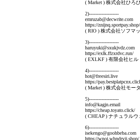
( Market ) 株式会
2)-------------------
emruzab@decwrite.com
https://znijnq.sportpay.shop/
( RIO ) 株式会社ソフ
3)-------------------
haruyuki@sxukjvdz.com
https://exlk.ffzxrdvc.run/
( EXLKF ) 有限会
4)-------------------
hot@freesiri.live
https://pay.bestplatpcnx.clic
( Market ) 株式会
5)-------------------
info@kagjn.email
https://cheap.toyato.click/
( CHEAP ) ナチュ
6)-------------------
isekengo@goohbeba.com
https://wnoj.whndrvij.shop/