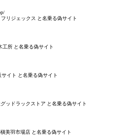
op/
会社グリフリジェックス と名乗る偽サイト
堀田木工所 と名乗る偽サイト
松山旭通販サイト と名乗る偽サイト
 株式会社グッドラックストア と名乗る偽サイト
) 西槇美羽市場店 と名乗る偽サイト