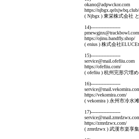
okano@adpwckor.com
https://njbgx.qelxjwbq.club/
( Njbgx ) 東栄株式会
14)-------------------
pmewgjnx@trackbowl.com
https://ojinu.bandfly.shop/
( enius ) 株式会社ELU
15)-------------------
service@mail.ofefiiu.com
https://ofefiiu.com/
( ofefiiu ) 杭州
16)-------------------
service@mail.vekomira.co
https://vekomira.com/
( vekomira ) 永
17)-------------------
service@mail.zmrdzwx.co
https://zmrdzwx.com/
( zmrdzwx ) 武漢