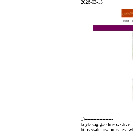
2026-03-13
1)-------------------
buybox@goodmebxk.live
https://salenow.pubsalessjwl