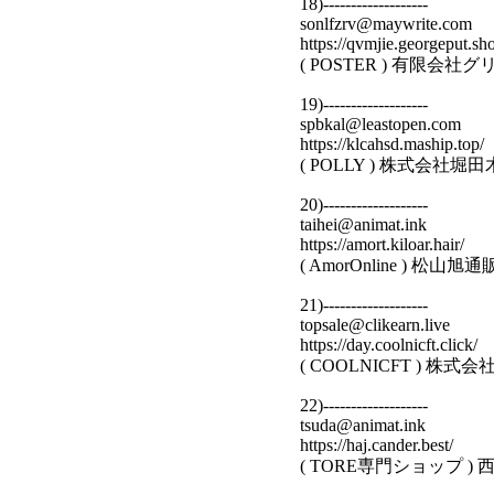
18)-------------------
sonlfzrv@maywrite.com
https://qvmjie.georgeput.sh
( POSTER ) 有限
19)-------------------
spbkal@leastopen.com
https://klcahsd.maship.top/
( POLLY ) 株式会社
20)-------------------
taihei@animat.ink
https://amort.kiloar.hair/
( AmorOnline ) 
21)-------------------
topsale@clikearn.live
https://day.coolnicft.click/
( COOLNICFT )
22)-------------------
tsuda@animat.ink
https://haj.cander.best/
( TORE専門ショップ 