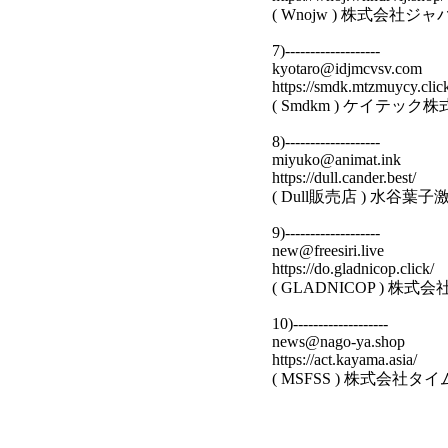
( Wnojw ) 株式
7)-------------------
kyotaro@idjmcvsv.com
https://smdk.mtzmuycy.clic
( Smdkm ) ケイテッ
8)-------------------
miyuko@animat.ink
https://dull.cander.best/
( Dull販売店 ) 水谷
9)-------------------
new@freesiri.live
https://do.gladnicop.click/
( GLADNICOP ) 
10)-------------------
news@nago-ya.shop
https://act.kayama.asia/
( MSFSS ) 株式会社