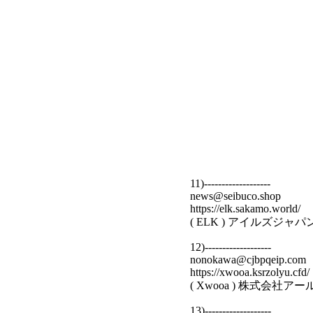
11)-------------------
news@seibuco.shop
https://elk.sakamo.world/
( ELK ) アイルズジ
12)-------------------
nonokawa@cjbpqeip.com
https://xwooa.ksrzolyu.cfd/
( Xwooa ) 株式会社
13)-------------------