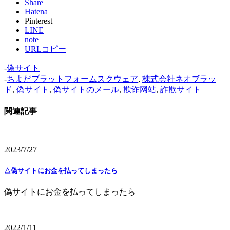
Share
Hatena
Pinterest
LINE
note
URLコピー
-
偽サイト
-
ちよだプラットフォームスクウェア
,
株式会社ネオブラッ
ド
,
偽サイト
,
偽サイトのメール
,
欺诈网站
,
詐欺サイト
関連記事
2023/7/27
△偽サイトにお金を払ってしまったら
偽サイトにお金を払ってしまったら
2022/1/11