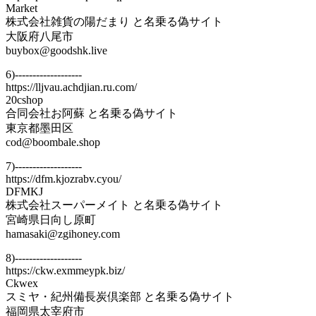
Market
株式会社雑貨の陽だまり と名乗る偽サイト
大阪府八尾市
buybox@goodshk.live
6)-------------------
https://lljvau.achdjian.ru.com/
20cshop
合同会社お阿蘇 と名乗る偽サイト
東京都墨田区
cod@boombale.shop
7)-------------------
https://dfm.kjozrabv.cyou/
DFMKJ
株式会社スーパーメイト と名乗る偽サイト
宮崎県日向し原町
hamasaki@zgihoney.com
8)-------------------
https://ckw.exmmeypk.biz/
Ckwex
スミヤ・紀州備長炭倶楽部 と名乗る偽サイト
福岡県太宰府市