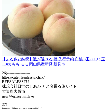
【ふるさと納税】数が選べる 桃 先行予約 白桃 3玉 800g 5玉
1.3kg もも モモ 岡山県産新見 新見市
26)-------------------
https://cute.rfesalesstu.click/
RFESALESSTU
株式会社日常のしあわせ と名乗る偽サイト
大阪府大阪市
new@eafreetgm.live
27)-------------------
https://like.pureticqr.click/