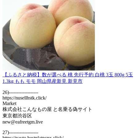
【ふるさと納税】数が選べる 桃 先行予約 白桃 3玉 800g 5玉
1.3kg もも モモ 岡山県産新見 新見市
26)-------------------
https://nusellhstk.click/
Market
株式会社こんなもの屋 と名乗る偽サイト
東京都渋谷区
new@eafreetgm.live
27)-------------------
https://payto.bestplatpcnx.click/