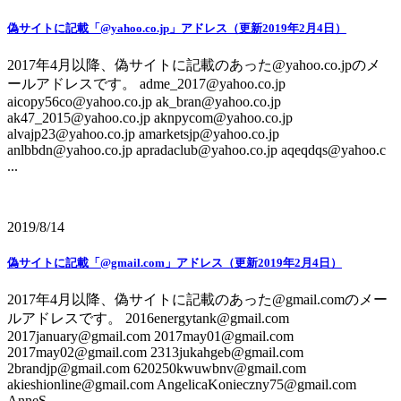
偽サイトに記載「@yahoo.co.jp」アドレス（更新2019年2月4日）
2017年4月以降、偽サイトに記載のあった@yahoo.co.jpのメ
ールアドレスです。 adme_2017@yahoo.co.jp
aicopy56co@yahoo.co.jp ak_bran@yahoo.co.jp
ak47_2015@yahoo.co.jp aknpycom@yahoo.co.jp
alvajp23@yahoo.co.jp amarketsjp@yahoo.co.jp
anlbbdn@yahoo.co.jp apradaclub@yahoo.co.jp aqeqdqs@yahoo.c
...
2019/8/14
偽サイトに記載「@gmail.com」アドレス（更新2019年2月4日）
2017年4月以降、偽サイトに記載のあった@gmail.comのメー
ルアドレスです。 2016energytank@gmail.com
2017january@gmail.com 2017may01@gmail.com
2017may02@gmail.com 2313jukahgeb@gmail.com
2brandjp@gmail.com 620250kwuwbnv@gmail.com
akieshionline@gmail.com AngelicaKonieczny75@gmail.com
AnneS ...