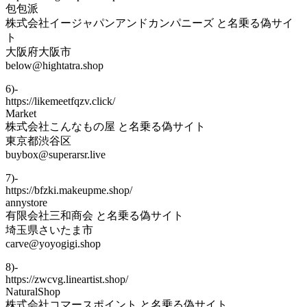
包包派
株式会社イージャパンアンドカンパニーズ と名乗る偽サイ
ト
大阪府大阪市
below@hightatra.shop
6)-
https://likemeetfqzv.click/
Market
株式会社こんなもの屋 と名乗る偽サイト
東京都渋谷区
buybox@superarsr.live
7)-
https://bfzki.makeupme.shop/
annystore
有限会社三和商会 と名乗る偽サイト
埼玉県さいたま市
carve@yoyogigi.shop
8)-
https://zwcvg.lineartist.shop/
NaturalShop
株式会社コマースポイント と名乗る偽サイト