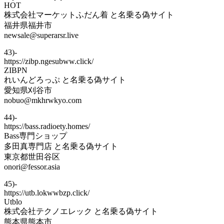
HOT
株式会社マーケットふだん着 と名乗る偽サイト
福井県福井市
newsale@superarsr.live
43)-
https://zibp.ngesubww.click/
ZIBPN
れいんどろっぷ と名乗る偽サイト
愛知県刈谷市
nobuo@mkhrwkyo.com
44)-
https://bass.radioety.homes/
Bass専門ショップ
多田真専門店 と名乗る偽サイト
東京都世田谷区
onori@fessor.asia
45)-
https://utb.lokwwbzp.click/
Utblo
株式会社テクノエレック と名乗る偽サイト
熊本県熊本市