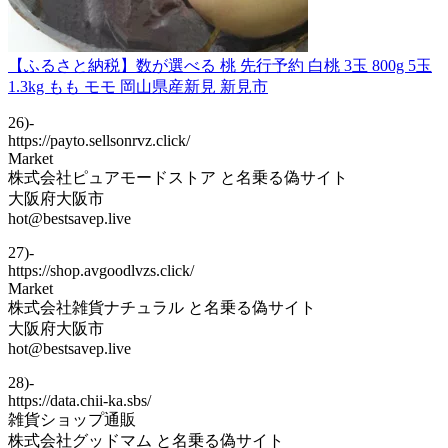
【ふるさと納税】数が選べる 桃 先行予約 白桃 3玉 800g 5玉
1.3kg もも モモ 岡山県産新見 新見市
26)-
https://payto.sellsonrvz.click/
Market
株式会社ピュアモードストア と名乗る偽サイト
大阪府大阪市
hot@bestsavep.live
27)-
https://shop.avgoodlvzs.click/
Market
株式会社雑貨ナチュラル と名乗る偽サイト
大阪府大阪市
hot@bestsavep.live
28)-
https://data.chii-ka.sbs/
雑貨ショップ通販
株式会社グッドマム と名乗る偽サイト