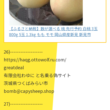
【ふるさと納税】数が選べる 桃 先行予約 白桃 3玉
800g 5玉 1.3kg もも モモ 岡山県産新見 新見市
26)-------------------
https://haqg.ottowolf.ru.com/
greatdeal
有限会社わゆに と名乗る偽サイト
茨城県つくばみらい市
bomb@capysheep.shop
27)-------------------