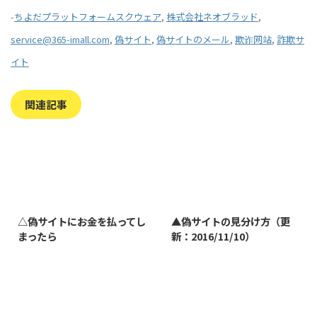
-
ちよだプラットフォームスクウェア
,
株式会社ネオブラッド
,
service@365-imall.com
,
偽サイト
,
偽サイトのメール
,
欺诈网站
,
詐欺サ
イト
関連記事
2023/7/27
2022/1/11
△偽サイトにお金を払ってし
▲偽サイトの見分け方（更
まったら
新：2016/11/10）