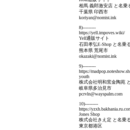
相馬 義郎激安店 と名乗
千葉県 印西市
koriyan@nomist.ink
8)---------
https://yell.impoves.wiki/
Yell通販サイト
石田孝弘E-Shop と名
熊本県 荒尾市
okazaki@nomist.ink
9)---------
https://madpop.noteshow.sh
youth
株式会社明和窯金陶苑 
岐阜県多治見市
pcrvln@wayspalm.com
10)---------
https://yzxh.bakhania.ru.co
Jones Shop
株式会社きえ定 と名乗
東京都港区