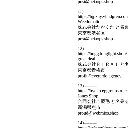
post@beiaops.shop
11)---------
https://hjpzny.vlindgren.co
Weedomatic
株式会社たかくた と名
東京都渋谷区
post@beiaops.shop
12)---------
https://bogg.longlight.shop/
great deal
株式会社ＲＩＲＡＩ と
東京都青梅市
profit@everardo.agency
13)---------
https://byqao.epgroups.ru.c
Jones Shop
合同会社こ慶毛 と名乗
新潟県燕市
proud@webmios.shop
14)---------
https://arfc.cqfdrem.ru.com/