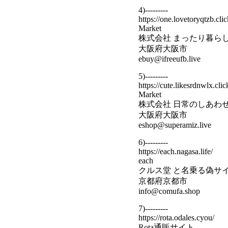
4)---------
https://one.lovetoryqtzb.clic
Market
株式会社 まったり暮ら
大阪府大阪市
ebuy@ifreeufb.live
5)---------
https://cute.likesrdnwlx.clic
Market
株式会社 日常のしあわ
大阪府大阪市
eshop@superamiz.live
6)---------
https://each.nagasa.life/
each
クルス堂 と名乗る偽サ
京都府京都市
info@comufa.shop
7)---------
https://rota.odales.cyou/
Rota通販サイト