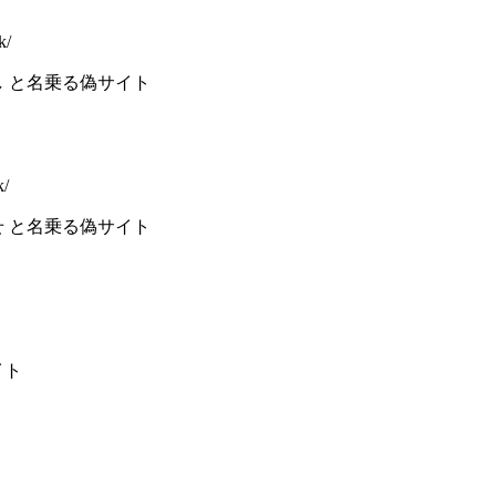
k/
し と名乗る偽サイト
k/
せ と名乗る偽サイト
イト