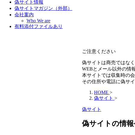
偽サイト情報
偽サイトマガジン（外部）
会社案内
Who We are
有料添付ファイルあり
ご注意ください
偽サイトは商売ではなく
WEBとメール以外の情
本サイトでは収集時の会
その住所や電話に偽サイ
HOME
>
偽サイト
>
偽サイト
偽サイトの情報公