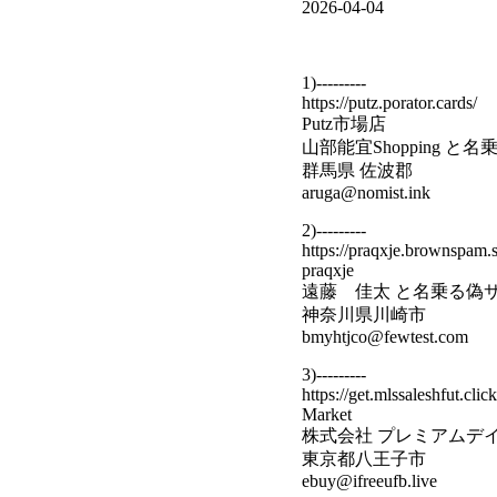
2026-04-04
1)---------
https://putz.porator.cards/
Putz市場店
山部能宜Shopping と
群馬県 佐波郡
aruga@nomist.ink
2)---------
https://praqxje.brownspam.
praqxje
遠藤 佳太 と名乗る偽
神奈川県川崎市
bmyhtjco@fewtest.com
3)---------
https://get.mlssaleshfut.click
Market
株式会社 プレミアムデ
東京都八王子市
ebuy@ifreeufb.live