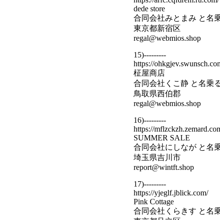
dede store
合同会社みとまみ と名
東京都新宿区
regal@webmios.shop
15)---------
https://ohkgjev.swunsch.co
柾屋商店
合同会社くこ静 と名乗
鳥取県西伯郡
regal@webmios.shop
16)---------
https://mflzckzh.zemard.co
SUMMER SALE
合同会社にしなが と名
埼玉県吉川市
report@wintft.shop
17)---------
https://yjeglf.jblick.com/
Pink Cottage
合同会社くらきす と名