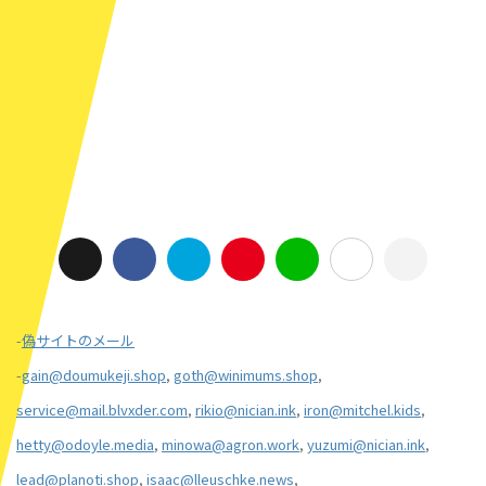
-
偽サイトのメール
-
gain@doumukeji.shop
,
goth@winimums.shop
,
service@mail.blvxder.com
,
rikio@nician.ink
,
iron@mitchel.kids
,
hetty@odoyle.media
,
minowa@agron.work
,
yuzumi@nician.ink
,
lead@planoti.shop
,
isaac@lleuschke.news
,