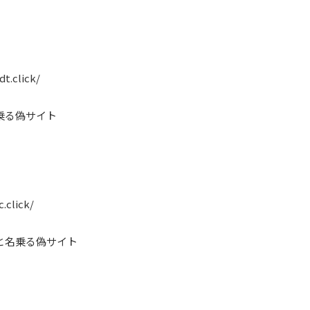
t.click/
乗る偽サイト
.click/
と名乗る偽サイト