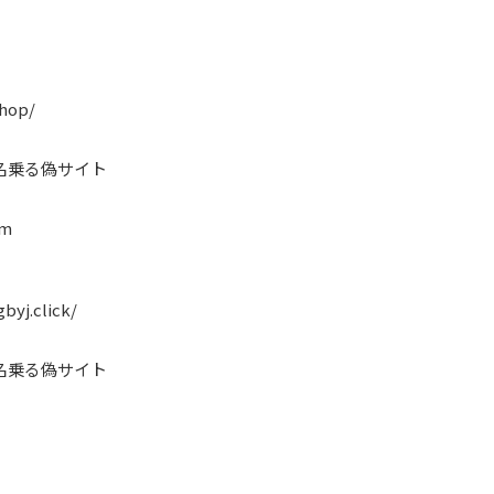
shop/
名乗る偽サイト
om
byj.click/
名乗る偽サイト