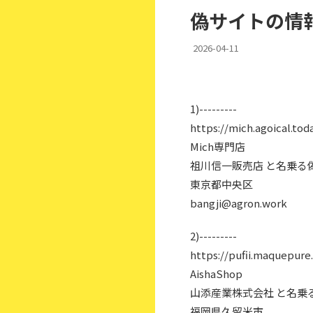
偽サイトの情報
2026-04-11
1)---------
https://mich.agoical.tod
Mich専門店
祖川信一販売店 と名乗る
東京都中央区
bangji@agron.work
2)---------
https://pufii.maquepure
AishaShop
山添産業株式会社 と名乗
福岡県久留米市