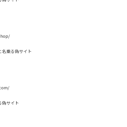
shop/
と名乗る偽サイト
.com/
る偽サイト