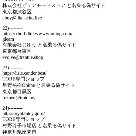
株式会社ピュアモードストア と名乗る偽サイト
東京都渋谷区
ebuy@likejackq.live
22)---------
https://xhurbdtdl.wwwwinning.com/
gleam
有限会社じゆり と名乗る偽サイト
東京都台東区
evolve@trantue.shop
23)---------
https://lisle.cander.best/
TORE専門ショップ
星野祐樹Online と名乗る偽サイト
東京都目黒区
fuzhen@trate.my
24)---------
http://oryal.bitcy.guru/
TORE専門ショップ
村野玲子市場店 と名乗る偽サイト
神奈川県座間市