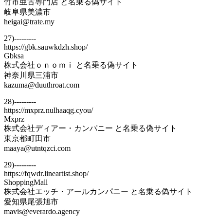
竹市亜古専門店 と名乗る偽サイト
岐阜県美濃市
heigai@trate.my
27)---------
https://gbk.sauwkdzh.shop/
Gbksa
株式会社ｏｎｏｍｉ と名乗る偽サイト
神奈川県三浦市
kazuma@duuthroat.com
28)---------
https://mxprz.nulhaaqg.cyou/
Mxprz
株式会社ディアー・カンパニー と名乗る偽サイト
東京都町田市
maaya@utntqzci.com
29)---------
https://fqwdr.lineartist.shop/
ShoppingMall
株式会社エッチ・アールカンパニー と名乗る偽サイト
愛知県尾張旭市
mavis@everardo.agency