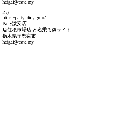
heigai@trate.my
25)---------
https://patty.bitcy.guru/
Patty激安店
魚住稔市場店 と名乗る偽サイト
栃木県宇都宮市
heigai@trate.my