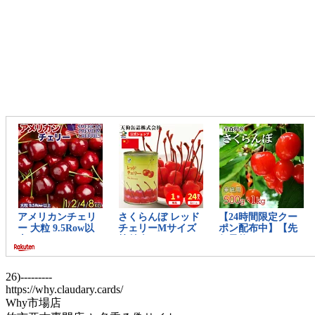
26)---------
https://why.claudary.cards/
Why市場店