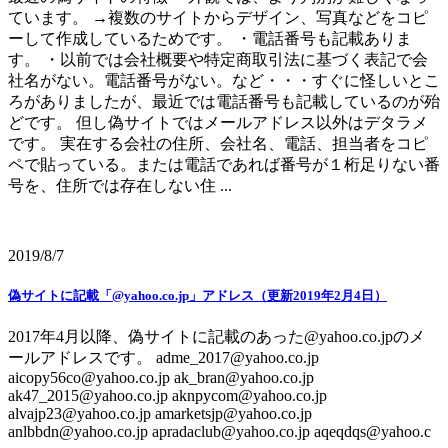
ています。 →複数のサイトからデザイン、写真などをコピ
ーして作成しているためです。 ・電話番号も記載ありま
す。 ・以前では会社概要や特定商取引法に基づく表記で会
社名がない。電話番号がない。など・・・すぐに怪しいとこ
ろがありましたが、最近では電話番号も記載しているのが殆
どです。 但し偽サイトではメールアドレス以外はデタラメ
です。 実在する会社の住所、会社名、電話、担当者をコピ
ペで貼っている。または電話であれば番号が１桁足りない番
号を、住所では存在しない住 ...
2019/8/7
偽サイトに記載「@yahoo.co.jp」アドレス（更新2019年2月4日）
2017年4月以降、偽サイトに記載のあった@yahoo.co.jpのメ
ールアドレスです。 adme_2017@yahoo.co.jp
aicopy56co@yahoo.co.jp ak_bran@yahoo.co.jp
ak47_2015@yahoo.co.jp aknpycom@yahoo.co.jp
alvajp23@yahoo.co.jp amarketsjp@yahoo.co.jp
anlbbdn@yahoo.co.jp apradaclub@yahoo.co.jp aqeqdqs@yahoo.c